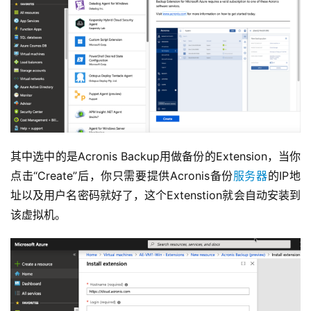
草
凡
博
客
其中选中的是Acronis Backup用做备份的Extension，当你
点击“Create”后，你只需要提供Acronis备份
服务器
的IP地
人
工
址以及用户名密码就好了，这个Extenstion就会自动安装到
智
该虚拟机。
能
互
联
网