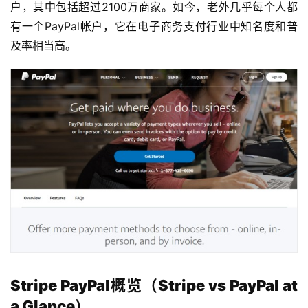
户，其中包括超过2100万商家。如今，老外几乎每个人都
凡
博
有一个PayPal帐户，它在电子商务支付行业中知名度和普
客
及率相当高。
人
工
智
能
互
联
网
产
品
中
登录
注册
Stripe PayPal概览（Stripe vs PayPal at
心
a Glance）