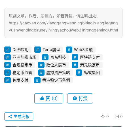
原创文章，作者：朋远方，如若转载，请注明出处：
https://caovan.com/xianggangwendingbitiaolixiangjiegang
yuanwendingbiruheyinlingyazhouweb3jinronggeming/.html
DeFi应用
Terra崩盘
Web3金融
亚洲加密市场
京东科技
区块链支付
合规稳定币
数位人民币
港元稳定币
稳定币监管
虚拟资产策略
蚂蚁集团
跨境支付
香港稳定币条例
赞
(0)
打赏
生成海报
0
0