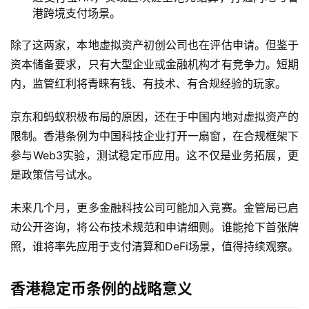
E
港跨境支付场景。
B
除了这两家，本地虚拟资产初创公司也在评估申请。但鉴于
3
.
资本储备要求，只有大型企业或金融机构才有竞争力。短期
0
内，监管红利将青睐有钱、有技术、有合规经验的玩家。
京东和蚂蚁积极布局的原因，还在于中国内地对虚拟资产的
资
源
限制。香港条例为中国科技企业打开一扇窗，在合规框架下
下
参与Web3实验，测试稳定币应用。这不仅是业务拓展，更
载
是政策信号试水。
未来几个月，更多金融科技公司可能加入竞赛。金管局已启
动公开咨询，将公布技术规范和申请细则。谁能抢下首张牌
照，谁将率先应用于支付清算和DeFi场景，值得持续观察。
香港稳定币条例的战略意义