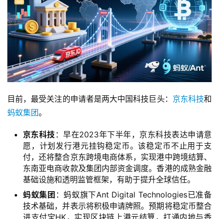
博
客
人
工
智
能
目前，最受关注的申请者是两大中国科技巨头：
京东科技
和
互
蚂蚁集团
。
联
网
京东科技
：早在2023年下半年，京东科技表达申请意
愿，计划发行港元挂钩稳定币。该稳定币不止用于支
产
付，还将整合京东跨境电商体系，实现港中跨境结算、
品
东南亚电商收款及集团内部资金调度。香港的成熟金融
中
基础设施和透明监管框架，有助于提升全球信任。
登录
注册
心
蚂蚁集团
：蚂蚁旗下Ant Digital Technologies已准备
技术基础，并表示将积极申请牌照。预期将稳定币整合
W
进支付宝HK，实现区块链上港元结算，打通内地与香