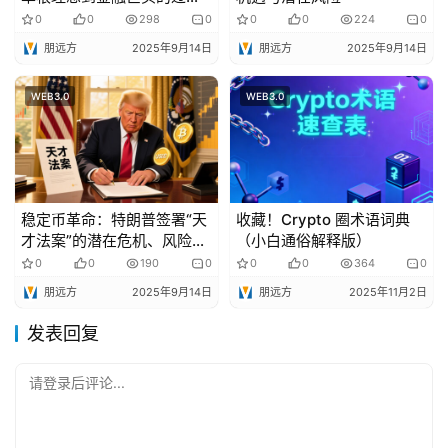
车之路
0
0
298
0
0
0
224
0
朋远方
2025年9月14日
朋远方
2025年9月14日
WEB3.0
WEB3.0
稳定币革命：特朗普签署“天
收藏！Crypto 圈术语词典
才法案”的潜在危机、风险与
（小白通俗解释版）
投资策略
0
0
190
0
0
0
364
0
朋远方
2025年9月14日
朋远方
2025年11月2日
发表回复
请登录后评论...