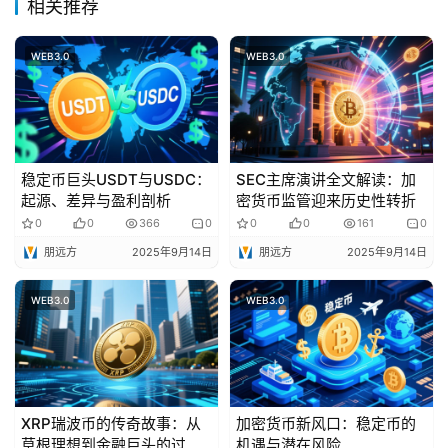
相关推荐
WEB3.0
WEB3.0
稳定币巨头USDT与USDC：
SEC主席演讲全文解读：加
起源、差异与盈利剖析
密货币监管迎来历史性转折
0
0
366
0
0
0
161
0
朋远方
2025年9月14日
朋远方
2025年9月14日
WEB3.0
WEB3.0
XRP瑞波币的传奇故事：从
加密货币新风口：稳定币的
草根理想到金融巨头的过山
机遇与潜在风险