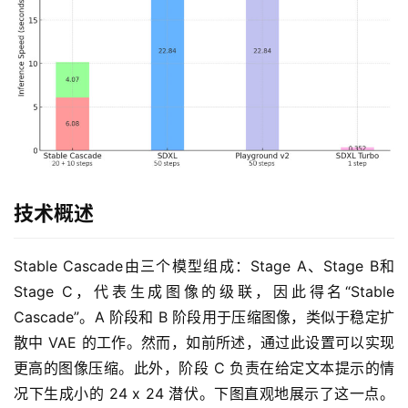
凡
博
客
人
工
智
能
技术概述
互
联
Stable Cascade由三个模型组成：Stage A、Stage B和
网
Stage C，代表生成图像的级联，因此得名“Stable 
Cascade”。A 阶段和 B 阶段用于压缩图像，类似于稳定扩
产
散中 VAE 的工作。然而，如前所述，通过此设置可以实现
品
中
更高的图像压缩。此外，阶段 C 负责在给定文本提示的情
登录
注册
心
况下生成小的 24 x 24 潜伏。下图直观地展示了这一点。