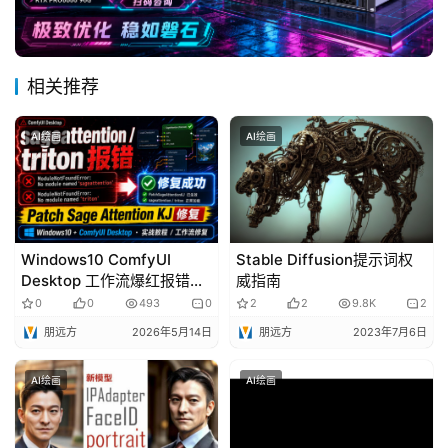
相关推荐
AI绘画
AI绘画
Windows10 ComfyUI
Stable Diffusion提示词权
Desktop 工作流爆红报错解
威指南
决：No module named
0
0
493
0
2
2
9.8K
2
sageattention / triton /
朋远方
2026年5月14日
朋远方
2023年7月6日
Patch Sage Attention KJ
修复教程
AI绘画
AI绘画