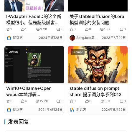
IPAdapter FaceID的这个新
关于stablediffusion的Lora
模型很小，但是超级腻害！|
模型训练的安装问题
portrait | AI绘画教程
1
1
3.2K
3
0
0
1.3K
0
朋远方
2024年1月28日
SongJack笔记
2023年7月20日
AI绘画
Prompt
Win10+Ollama+Open
stable diffusion prompt
webui本地部署
share 提示词分享系列012
LLM(llama3/Codeqwen/lla
0
4
15.2K
3
0
0
801
0
va等)与交互式可视化聊天|
朋远方
2024年4月24日
朋远方
2024年5月22日
本地ChatGPT|SD整合方案
发表回复