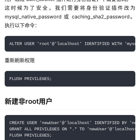
这时候为了安全，我们需要将身份验证插件改为 
mysql_native_password 或 caching_sha2_password。
执行以下命令：
ALTER USER 'root'@'localhost' IDENTIFIED WITH 'mys
重新刷新权限
FLUSH PRIVILEGES;
新建非root用户
CREATE USER 'newUser'@'localhost' IDENTIFIED BY 'newP
GRANT ALL PRIVILEGES ON *.* TO 'newUser'@'localhost';
FLUSH PRIVILEGES;