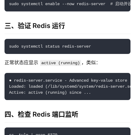
sudo systemctl enable --now redis-server  
# 启动并设
三、验证 Redis 运行
sudo systemctl status redis-server
正常状态应显示
，类似：
active (running)
● redis-server.service - Advanced key-value store

Loaded: loaded (/lib/systemd/system/redis-server.ser
Active: active (running) since ...
四、检查 Redis 端口监听