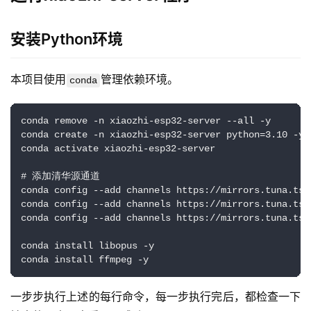
安装Python环境
本项目使用
管理依赖环境。
conda
conda remove -n xiaozhi-esp32-server --all -y

conda create -n xiaozhi-esp32-server python=3.10 -y

conda activate xiaozhi-esp32-server

# 添加清华源通道

conda config --add channels https://mirrors.tuna.tsi
conda config --add channels https://mirrors.tuna.tsi
conda config --add channels https://mirrors.tuna.tsi
conda install libopus -y

conda install ffmpeg -y
一步步执行上述的每行命令，每一步执行完后，都检查一下