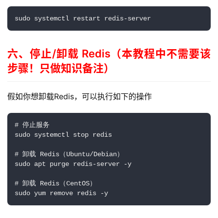
品
中
sudo
 systemctl restart redis-server
登录
注册
心
六、停止/卸载 Redis（
本教程中不需要该
W
步骤！
只做知识备注）
E
B
3
假如你想卸载Redis，可以执行如下的操作
.
0
# 停止服务

sudo systemctl stop redis

资
源
# 卸载 Redis（Ubuntu/Debian）

sudo apt purge redis-server -y

下
载
# 卸载 Redis（CentOS）

sudo yum remove redis -y