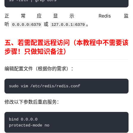
ss -tuln | grep 6379
正常应显示 Redis 监
听
或
。
草
0.0.0.0:6379
127.0.0.1:6379
凡
博
五、若需配置远程访问（本教程中不需要该
客
步骤！只做知识备注）
人
编辑配置文件（根据你的需求）：
工
智
能
sudo
 vim /etc/redis/redis.conf
互
修改以下参数后重启服务：
联
网
bind 0.0.0.0

protected-mode no
产