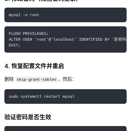
mysql -u root
FLUSH PRIVILEGES;

ALTER USER 'root'@'localhost' IDENTIFIED BY '新密码';

EXIT;
4.
恢复配置文件并重启
删除
，然后：
skip-grant-tables
sudo systemctl restart mysql
验证密码是否生效