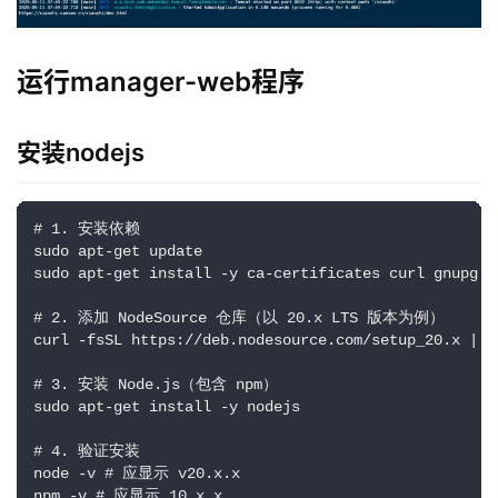
运行manager-web程序
安装nodejs
# 1. 安装依赖

sudo apt-get update

sudo apt-get install -y ca-certificates curl gnupg

# 2. 添加 NodeSource 仓库（以 20.x LTS 版本为例）

curl -fsSL https://deb.nodesource.com/setup_20.x | su
# 3. 安装 Node.js（包含 npm）

sudo apt-get install -y nodejs

# 4. 验证安装

node -v # 应显示 v20.x.x

npm -v # 应显示 10.x.x