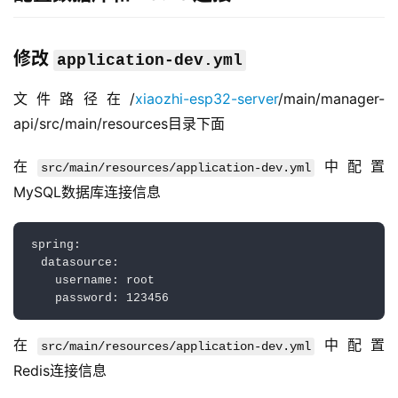
修改
application-dev.yml
文件路径在/
xiaozhi-esp32-server
/main/manager-
api/src/main/resources目录下面
在
中配置
src/main/resources/application-dev.yml
MySQL数据库连接信息
spring:

  datasource:

    username: root

在
中配置
src/main/resources/application-dev.yml
Redis连接信息