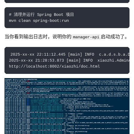
# 清理并运行 Spring Boot 项目
mvn clean spring-boot:run
当你看到输出日志时，说明你的
启动成功了。
manager-api
2025-xx-xx 22:11:12.445 [main] INFO  c.a.d.s.b.a.Dru
2025-xx-xx 21:28:53.873 [main] INFO  xiaozhi.AdminAp
http://localhost:8002/xiaozhi/doc.html