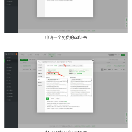
申请一个免费的ssl证书
草
凡
博
客
人
工
智
能
互
联