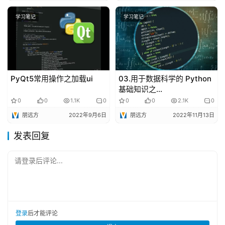
学习笔记
学习笔记
PyQt5常用操作之加载ui
03.用于数据科学的 Python
基础知识之
matplotlib（中）
0
0
1.1K
0
0
0
2.1K
0
朋远方
2022年9月6日
朋远方
2022年11月13日
发表回复
请登录后评论...
登录
后才能评论