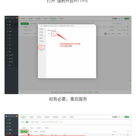
打开“强制开启HTTPS”
网
产
品
中
登录
注册
心
W
E
B
3
.
0
如有必要，重启服务
资
源
下
载