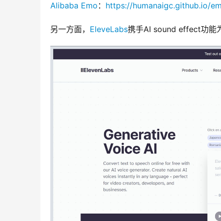
Alibaba Emo
：
https://humanaigc.github.io/em
另一方面，
EleveLabs
携手AI sound effe