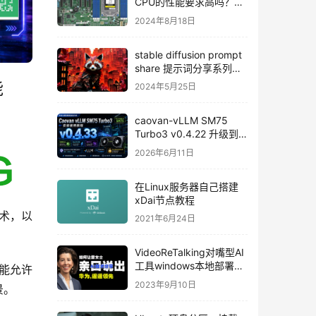
CPU的性能要求高吗？是
不是性能越好的CPU训练
2024年8月18日
速度越快？
stable diffusion prompt
share 提示词分享系列
015
能
2024年5月25日
caovan-vLLM SM75
Turbo3 v0.4.22 升级到
v0.4.33
2026年6月11日
在Linux服务器自己搭建
xDai节点教程
术，以
2021年6月24日
VideoReTalking对嘴型AI
工具windows本地部署教
功能允许
程
2023年9月10日
景。