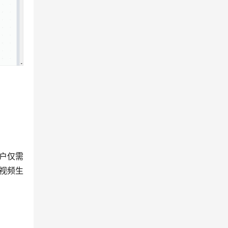
。
用户仅需
视频生