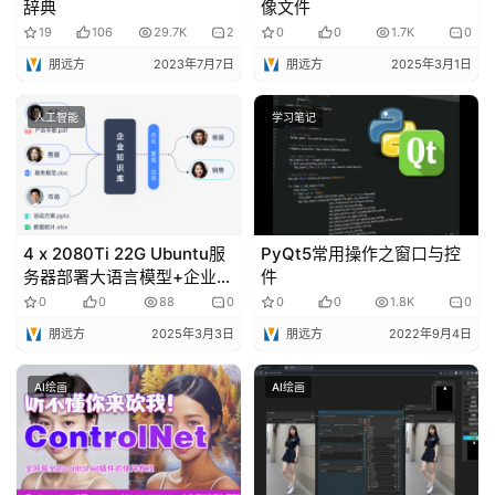
辞典
像文件
19
106
29.7K
2
0
0
1.7K
0
朋远方
2023年7月7日
朋远方
2025年3月1日
人工智能
学习笔记
4 x 2080Ti 22G Ubuntu服
PyQt5常用操作之窗口与控
务器部署大语言模型+企业知
件
识库的最优方案
0
0
88
0
0
0
1.8K
0
朋远方
2025年3月3日
朋远方
2022年9月4日
AI绘画
AI绘画