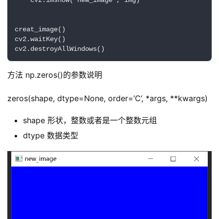
    cv2.imshow('new_image', img)

工
智
能
creat_image()

cv2.waitKey()

cv2.destroyAllWindows()
互
联
方法 np.zeros()的参数说明
网
zeros(shape, dtype=None, order=’C’, *args, **kwargs)
产
品
shape 形状，整数或者是一个整数元组
中
登录
注册
dtype 数据类型
心
W
E
B
3
.