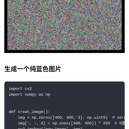
生成一个纯蓝色图片
草
import cv2

import numpy as np

凡
博
客
def creat_image():

    img = np.zeros([400, 400, 3], np.uint8)  
    img[:, :, 0] = np.ones([400, 400]) * 255  # 0通
人