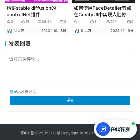
精讲stable diffusion的
如何使用FaceDetailer节点
controlNet插件
在ComfyUI中实现人脸修
复？| AI绘画教程
2
18
28.4K
2
1
1
7.1K
0
朋远方
2023年10月8日
朋远方
2024年1月9日
发表回复
请登录后评论...
登录
后才能评论
提交
在线客服
粤ICP备
2023053171
号 Copyright © 2020-2026 草凡博客