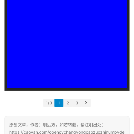
0
资
源
下
载
1 / 3
1
2
3
原创文章，作者：朋远方，如若转载，请注明出处：
https://caovan.com/opencvchangyongcaozuozhinumpyde