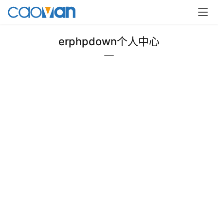
erphpdown个人中心
草
凡
博
客
人
工
智
能
互
联
网
产