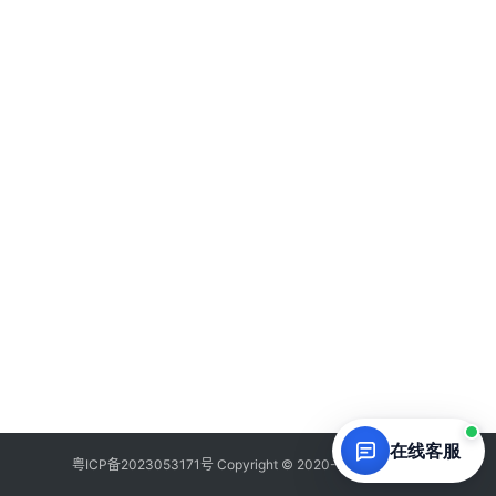
品
中
登录
注册
心
W
E
B
3
.
0
资
源
下
载
在线客服
粤ICP备
2023053171
号 Copyright © 2020-2026 草凡博客