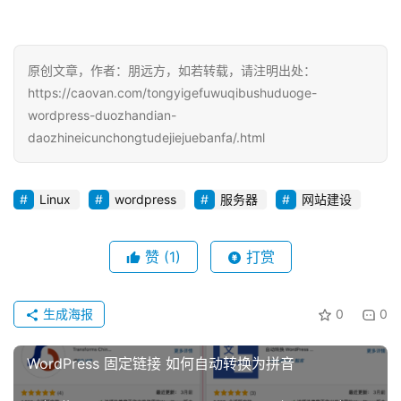
客
人
工
原创文章，作者：朋远方，如若转载，请注明出处：
智
https://caovan.com/tongyigefuwuqibushuduoge-
能
wordpress-duozhandian-
daozhineicunchongtudejiejuebanfa/.html
互
联
Linux
wordpress
服务器
网站建设
网
产
赞
(1)
打赏
品
中
登录
注册
生成海报
0
0
心
WordPress 固定链接 如何自动转换为拼音
W
E