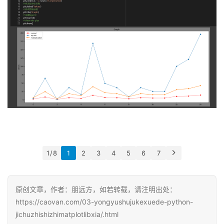
产
品
中
登录
注册
心
W
E
B
3
.
0
资
1 / 8
1
2
3
4
5
6
7
源
下
载
原创文章，作者：朋远方，如若转载，请注明出处：
https://caovan.com/03-yongyushujukexuede-python-
jichuzhishizhimatplotlibxia/.html