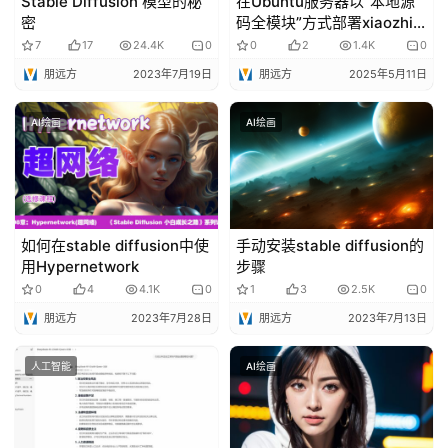
Stable Diffusion 模型的秘
在Ubuntu服务器以”本地源
密
码全模块”方式部署xiaozhi-
esp32-server
7
17
24.4K
0
0
2
1.4K
0
朋远方
2023年7月19日
朋远方
2025年5月11日
AI绘画
AI绘画
如何在stable diffusion中使
手动安装stable diffusion的
用Hypernetwork
步骤
0
4
4.1K
0
1
3
2.5K
0
朋远方
2023年7月28日
朋远方
2023年7月13日
人工智能
AI绘画