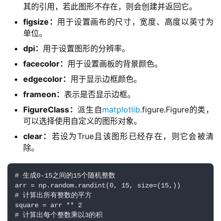
其的引用，若此图形不存在，则会创建并返回它。
figsize：
用于设置画布的尺寸，宽度、高度以英寸为
单位。
dpi：
用于设置图形的分辨率。
facecolor：
用于设置画板的背景颜色。
edgecolor：
用于显示边框颜色。
frameon：
表示是否显示边框。
FigureClass：
派生自
matplotlib
.figure.Figure的类，
可以选择使用自定义的图形对象。
clear：
若设为True且该图形已经存在，则它会被清
除。
# 生成0-15之间的15个随机整数

arr = np.random.randint(0, 15, size=(15,))

# 计算出所有整数的平方

square = arr ** 2

# 计算出每个整数乘以3的积
