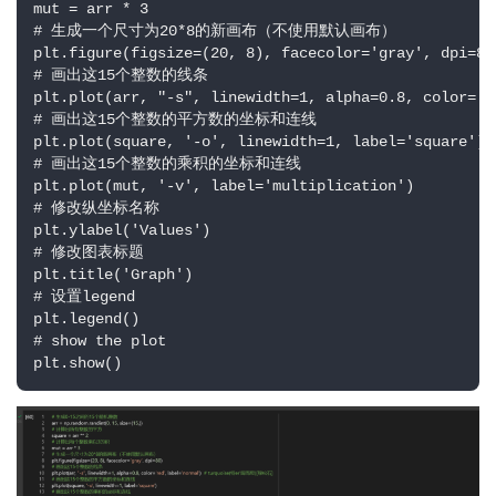
mut = arr * 3

# 生成一个尺寸为20*8的新画布（不使用默认画布）

plt.figure(figsize=(20, 8), facecolor='gray', dpi=80)
# 画出这15个整数的线条

plt.plot(arr, "-s", linewidth=1, alpha=0.8, color=
草
# 画出这15个整数的平方数的坐标和连线

凡
plt.plot(square, '-o', linewidth=1, label='square')

博
# 画出这15个整数的乘积的坐标和连线

客
plt.plot(mut, '-v', label='multiplication')

# 修改纵坐标名称

plt.ylabel('Values')

人
# 修改图表标题

工
plt.title('Graph')

智
# 设置legend

plt.legend()

能
# show the plot

plt.show()
互
联
网