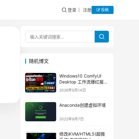
登录
注册
投稿
随机博文
Windows10 ComfyUI
Desktop 工作流爆红报错
解决：No module
2026年5月14日
named sageattention /
triton / Patch Sage
Anaconda创建虚拟环境
Attention KJ 修复教程
2022年9月7日
修改iKVM/HTML5(超微