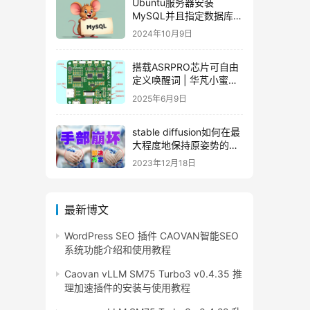
Ubuntu服务器安装
MySQL并且指定数据库保
存路径
2024年10月9日
搭载ASRPRO芯片可自由
定义唤醒词 | 华芃小蜜开
发板（v5.0.1、v5.3.1）
2025年6月9日
使用教程
stable diffusion如何在最
大程度地保持原姿势的基
础上解决手部崩坏的问题|
2023年12月18日
手部修复hands fix
最新博文
WordPress SEO 插件 CAOVAN智能SEO
系统功能介绍和使用教程
Caovan vLLM SM75 Turbo3 v0.4.35 推
理加速插件的安装与使用教程