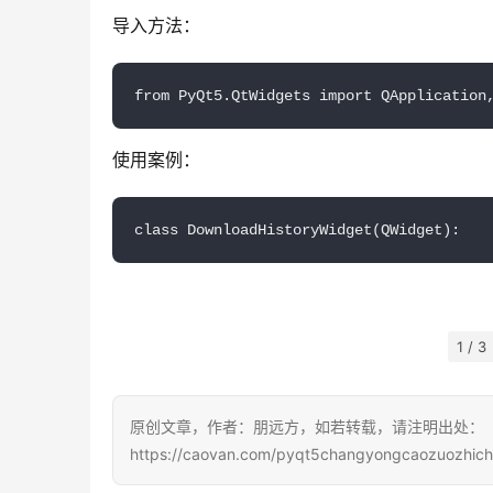
导入方法：
from PyQt5.QtWidgets import QApplication
使用案例：
class DownloadHistoryWidget(QWidget):
1 / 3
原创文章，作者：朋远方，如若转载，请注明出处：
https://caovan.com/pyqt5changyongcaozuozhich