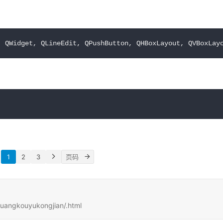
, QWidget, QLineEdit, QPushButton, QHBoxLayout, QVBoxLay
1
2
3
uangkouyukongjian/.html