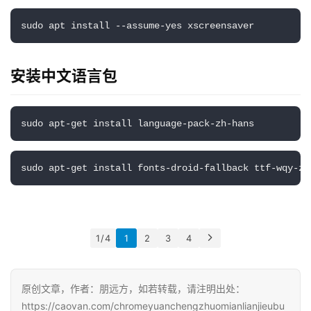
sudo apt install --assume-yes xscreensaver
安装中文语言包
sudo apt-get install language-pack-zh-hans
sudo apt-get install fonts-droid-fallback ttf-wqy-ze
1 / 4
1
2
3
4
原创文章，作者：朋远方，如若转载，请注明出处：
https://caovan.com/chromeyuanchengzhuomianlianjieubu