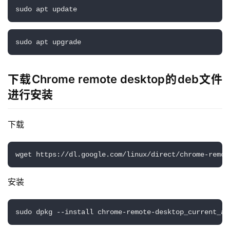
sudo apt update
sudo apt upgrade
下载Chrome remote desktop的deb文件
进行安装
下载
wget https://dl.google.com/linux/direct/chrome-remot
安装
sudo dpkg --install chrome-remote-desktop_current_am