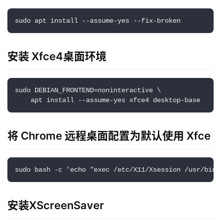
sudo apt install --assume-yes --fix-broken
安装 Xfce4桌面环境
sudo DEBIAN_FRONTEND=noninteractive \

    apt install --assume-yes xfce4 desktop-base
将 Chrome 远程桌面配置为默认使用 Xfce
sudo bash -c 'echo "exec /etc/X11/Xsession /usr/bin/
安装XScreenSaver