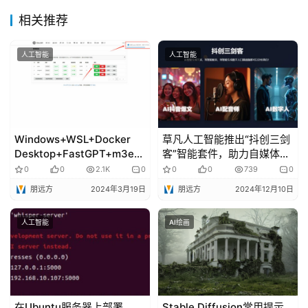
相关推荐
人工智能
人工智能
Windows+WSL+Docker
草凡人工智能推出“抖创三剑
Desktop+FastGPT+m3e+
客”智能套件，助力自媒体从
oneapi+Qwen-14B部署本
业者打造个人IP
0
0
2.1K
0
0
0
739
0
地AI知识库
朋远方
2024年3月19日
朋远方
2024年12月10日
人工智能
AI绘画
在Ubuntu服务器上部署
Stable Diffusion常用提示