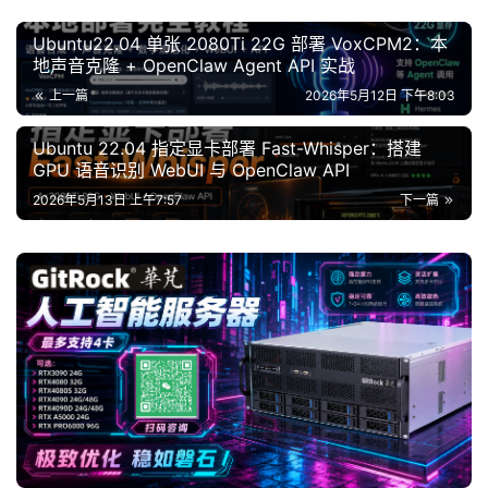
W
E
Ubuntu22.04 单张 2080Ti 22G 部署 VoxCPM2：本
B
地声音克隆 + OpenClaw Agent API 实战
3
上一篇
2026年5月12日 下午8:03
.
0
Ubuntu 22.04 指定显卡部署 Fast-Whisper：搭建
GPU 语音识别 WebUI 与 OpenClaw API
资
2026年5月13日 上午7:57
下一篇
源
下
载