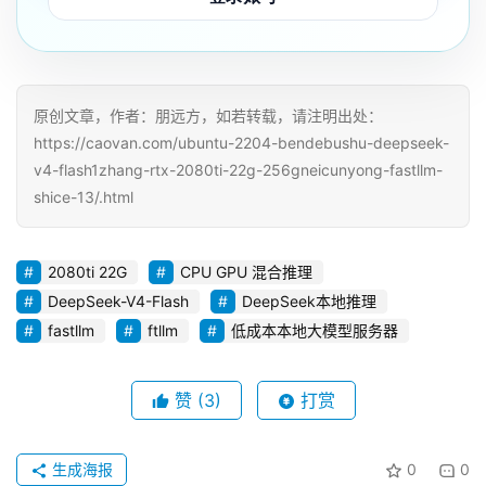
博
客
人
原创文章，作者：朋远方，如若转载，请注明出处：
工
https://caovan.com/ubuntu-2204-bendebushu-deepseek-
智
v4-flash1zhang-rtx-2080ti-22g-256gneicunyong-fastllm-
能
shice-13/.html
互
联
2080ti 22G
CPU GPU 混合推理
网
DeepSeek-V4-Flash
DeepSeek本地推理
fastllm
ftllm
低成本本地大模型服务器
产
品
赞
(3)
打赏
中
登录
注册
心
生成海报
0
0