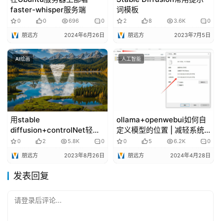
faster-whisper服务端
词模板
0
0
696
0
2
8
3.6K
0
朋远方
2024年6月26日
朋远方
2023年7月5日
AI绘画
人工智能
用stable
ollama+openwebui如何自
diffusion+controlNet轻松
定义模型的位置 | 减轻系统
搞定文字和logo融入风景
盘C盘的压力
0
2
5.8K
0
0
5
6.2K
0
朋远方
2023年8月26日
朋远方
2024年4月28日
发表回复
请登录后评论...