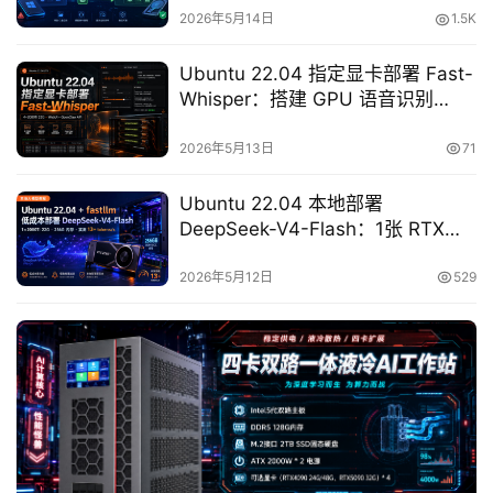
心
2026年5月14日
1.5K
Ubuntu 22.04 指定显卡部署 Fast-
W
Whisper：搭建 GPU 语音识别
E
WebUI 与 OpenClaw API
B
2026年5月13日
71
3
.
Ubuntu 22.04 本地部署
0
DeepSeek-V4-Flash：1张 RTX
2080Ti 22G + 256G内存用 fastllm
资
实测 12+ tokens/s
2026年5月12日
529
源
下
载