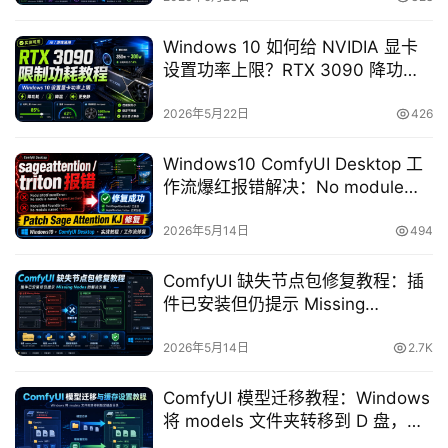
草
Windows 10 如何给 NVIDIA 显卡
凡
设置功率上限？RTX 3090 降功
博
耗、降温与自动应用完整教程
客
2026年5月22日
426
Windows10 ComfyUI Desktop 工
人
作流爆红报错解决：No module
工
named sageattention / triton /
智
Patch Sage Attention KJ 修复教程
2026年5月14日
494
能
ComfyUI 缺失节点包修复教程：插
互
件已安装但仍提示 Missing
联
Nodes、红色节点、UNKNOWN 的
网
解决方法
2026年5月14日
2.7K
产
ComfyUI 模型迁移教程：Windows
品
将 models 文件夹转移到 D 盘，并
中
设置缓存目录，解决 C 盘空间不足
登录
注册