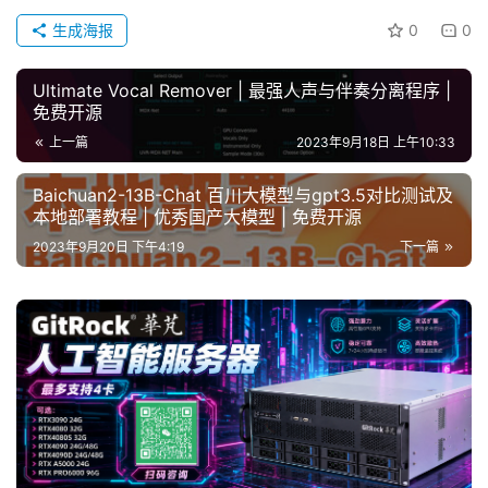
W
生成海报
0
0
E
B
Ultimate Vocal Remover | 最强人声与伴奏分离程序 |
3
免费开源
.
上一篇
2023年9月18日 上午10:33
0
Baichuan2-13B-Chat 百川大模型与gpt3.5对比测试及
本地部署教程 | 优秀国产大模型 | 免费开源
资
源
2023年9月20日 下午4:19
下一篇
下
载