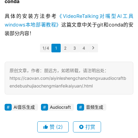
conda
凡
博
具体的安装方法参考
《VideoReTalking对嘴型AI工具
客
windows本地部署教程》
这篇文章中关于git和conda的安
装部分内容！
人
工
1 / 4
1
2
3
4
智
能
原创文章，作者：朋远方，如若转载，请注明出处：
互
https://caovan.com/aiyinleshengchanchengxuaudiocraftb
联
endebushujiaochengmianfeikaiyuan/.html
网
产
AI音乐生成
Audiocraft
音频生成
品
中
登录
注册
赞
(2)
打赏
心