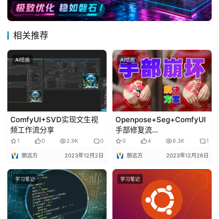
相关推荐
AI绘画
AI绘画
ComfyUI+SVD实现文生视
Openpose+Seg+ComfyUI
频工作流分享
手部修复流
程|Openpose+Seg+Comfy
1
0
2.9K
0
0
4
6.3K
1
UI hands fix workflow
朋远方
2023年12月2日
朋远方
2023年12月26日
学习笔记
学习笔记