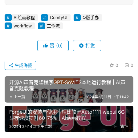
AI绘画教程
ComfyUI
Q版手办
workflow
工作流
赞
(0)
打赏
生成海报
0
0
开源AI声音克隆程序GPT-SoVITS本地运行教程 | AI声
音克隆教程
上一篇
2024年2月11日 上午11:42
ForgeUI的安装与使用 | 相比较于Auto1111 webui 6G
显存速度提升60-75% | AI绘画教程
2024年2月14日 下午4:06
下一篇