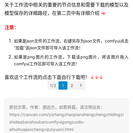
关于工作流中相关的重要的节点信息和需要下载的模型以及
品
中
模型保存的详细路径，在第二页中有详细介绍 
⇒
登录
注册
心
注意：
W
如果是json文件的工作流，右键另存为json文件，comfyui点击
E
“加载”该json文件即可导入该工作流！
B
3
如果是png图片的工作流，下载该png图片，将该图片拖入
.
comfyui工作区即可导入该工作流！
0
喜欢这个工作流的点击下面自行下载吧！
↓↓↓
1 / 2
1
2
资
源
下
原创文章，作者：朋远方，如若转载，请注明出处：
载
https://caovan.com/yizhangzhaopianshengchengzhidingzi
shideqbanshoubancomfyuigongzuoliu-
aihuihuajiaochengvipziyuan/.html