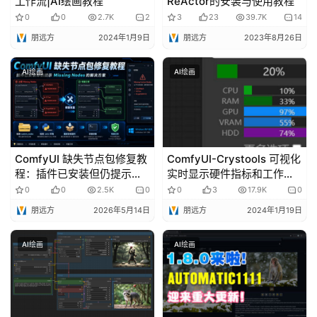
工作流|AI绘画教程
ReActor的安装与使用教程
0
0
2.7K
2
3
23
39.7K
14
朋远方
2024年1月9日
朋远方
2023年8月26日
AI绘画
AI绘画
ComfyUI 缺失节点包修复教
ComfyUI-Crystools 可视化
程：插件已安装但仍提示
实时显示硬件指标和工作进
Missing Nodes、红色节
度的ComfyUI节点
0
0
2.5K
0
0
3
17.9K
0
点、UNKNOWN 的解决方法
朋远方
2026年5月14日
朋远方
2024年1月19日
AI绘画
AI绘画