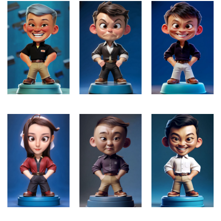
草
凡
博
客
人
工
智
能
互
联
网
产