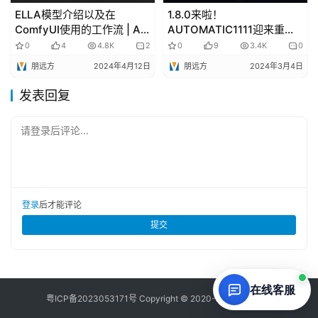
ELLA模型介绍以及在
1.8.0来啦！
ComfyUI使用的工作流 | AI
AUTOMATIC1111迎来重大
绘画教程
更新！
0
4
4.8K
2
0
9
3.4K
0
朋远方
2024年4月12日
朋远方
2024年3月4日
发表回复
请登录后评论...
登录
后才能评论
提交
在线客服
粤ICP备
2023053171
号 Copyright © 2020-2026 草凡博客